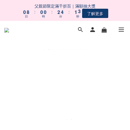
1
1
9
9
1
1
1
1
3
3
5
5
2
2
3
3
父親節限定滿千折百｜滿額抽大獎
父親節限定滿千折百｜滿額抽大獎
0
0
8
8
:
:
0
0
0
0
:
:
2
2
4
4
:
:
1
1
2
2
了解更多
了解更多
9
9
9
日
日
時
時
分
分
秒
秒
7
7
1
1
3
3
0
0
1
1
8
8
8
9
6
6
0
0
2
2
0
0
7
7
7
9
8
9
5
5
1
1
【會員募集中】註冊會員｜立即享100元購物金
6
6
6
8
7
8
4
4
0
0
5
5
5
7
9
6
7
3
3
4
4
4
6
8
5
6
2
2
 五BUY五保庇｜中元祭限定組合６２折起！
3
3
3
5
7
4
5
1
1
2
2
2
4
6
3
4
0
0
1
9
1
1
3
5
2
3
父親節限定滿千折百｜滿額抽大獎
0
8
:
0
0
:
2
4
:
1
2
了解更多
日
時
分
秒
7
1
3
0
1
6
0
2
0
5
1
4
0
3
2
1
0