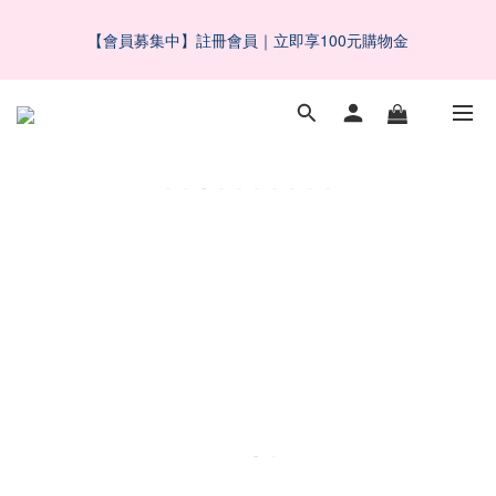
5
8
8
8
4
0
1
1
8
1
7
3
4
1
4
1
父親節限定滿千折百！最後倒數
4
7
9
7
7
3
0
0
7
【會員募集中】註冊會員｜立即享100元購物金
0
6
:
2
3
:
0
3
:
0
了解更多
3
6
8
9
6
9
6
2
6
日
時
分
秒
5
1
2
2
2
5
7
8
5
8
5
1
5
4
0
1
1
1
4
6
7
4
7
4
0
4
3
0
0
 五BUY五保庇｜中元祭限定組合６２折起！
0
3
9
5
6
3
6
3
3
2
9
2
8
4
5
2
5
2
2
1
8
1
7
3
4
1
4
1
父親節限定滿千折百！最後倒數
1
0
7
0
6
:
2
3
:
0
3
:
0
0
了解更多
6
日
時
分
秒
5
1
2
2
5
4
0
1
1
4
3
0
0
3
2
2
1
1
0
0