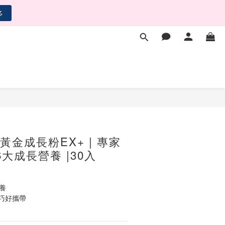
多
多
多
立即購買
金成長粉EX+ | 專家
大成長營養 |30入
養
巧好攜帶