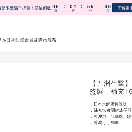
0
6
:
0
4
:
5
5
:
0
5
7
7
7
親節限定滿千折百！最後倒數
了解更
0
6
:
0
4
:
5
5
:
0
5
日
時
分
秒
5
3
4
4
4
親節限定滿千折百！最後倒數
了解更
6
6
6
日
時
分
秒
5
3
4
4
4
4
2
3
3
3
5
5
9
5
【會員募集中】註冊會員｜立即享100元購物金
4
2
3
3
3
3
1
2
2
2
4
4
8
9
9
4
9
3
1
2
2
2
2
0
1
1
1
3
9
3
7
8
8
3
8
2
0
1
1
1
 五BUY五保庇｜中元祭限定組合６２折起！
1
0
0
0
2
8
2
6
7
7
2
7
1
0
0
0
專區
日常防護
會員及購物服務
0
1
7
1
5
6
6
1
6
0
0
6
:
0
4
:
5
5
:
0
5
親節限定滿千折百！最後倒數
了解更
日
時
分
秒
5
3
4
4
4
4
2
3
3
3
3
1
2
2
2
2
0
1
1
1
1
0
0
0
【五洲生醫】黃
0
監製，補充16
．日本水解蛋黃胜肽
．補充16種關鍵成長營
．可沖泡、可單吃、輕
．香濃可可風味