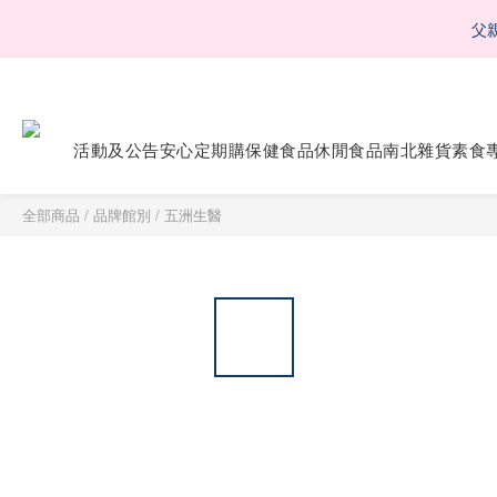
父
父
活動及公告
安心定期購
保健食品
休閒食品
南北雜貨
素食
父
全部商品
/
品牌館別
/
五洲生醫