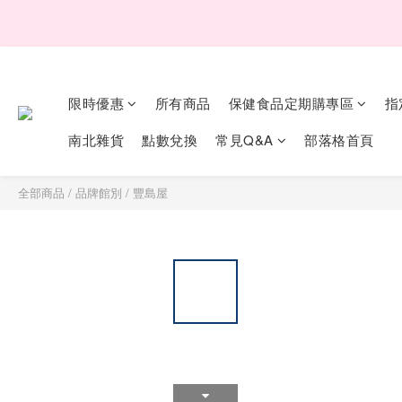
父親
限時優惠
所有商品
保健食品定期購專區
指
父親
南北雜貨
點數兌換
常見Q&A
部落格首頁
全部商品
/
品牌館別
/
豐島屋