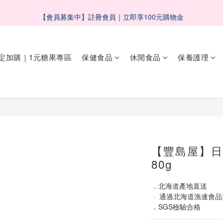
7
0
2
2
5
6
6
7
9
6
9
0
9
:
1
1
:
2
4
:
1
4
【會員募集中】註冊會員｜立即享100元購物金
節限定滿千折百｜滿額抽大獎
了解更
6
1
1
4
5
5
6
8
5
8
日
時
分
秒
8
0
0
1
3
0
3
5
0
0
3
4
4
5
7
4
7
7
0
2
2
 五BUY五保庇｜中元祭限定組合６２折起！
4
2
3
3
4
6
3
6
6
1
1
3
1
2
2
3
5
2
5
5
0
0
定加購｜1元糖果專區
保健食品
休閒食品
保養護理
2
0
9
:
1
1
:
2
4
:
1
4
節限定滿千折百｜滿額抽大獎
4
了解更
日
時
分
秒
1
8
0
0
1
3
0
3
3
0
7
0
2
2
2
6
1
1
1
5
0
0
0
4
3
2
【豐島屋】日
1
0
80g
．北海道產地直送
 ·  通過北海道漁連會
．SGS檢驗合格