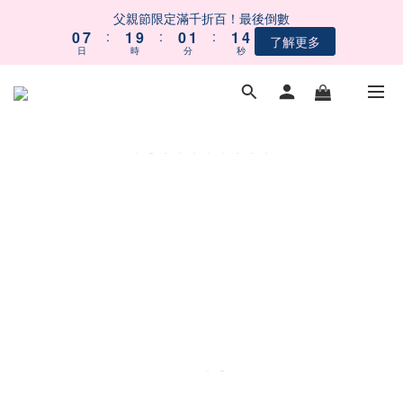
5
5
1
1
8
8
2
2
1
1
2
2
2
2
父親節限定滿千折百！最後倒數
父親節限定滿千折百！最後倒數
4
4
0
0
7
7
:
:
1
1
9
9
:
:
0
0
1
1
:
:
1
1
3
3
了解更多
了解更多
9
9
日
日
時
時
分
分
秒
秒
6
6
0
0
8
8
0
0
0
0
2
2
8
9
8
9
9
5
5
7
7
1
1
7
8
7
8
8
4
4
6
6
【會員募集中】註冊會員｜立即享100元購物金
0
0
6
7
6
7
7
9
3
3
5
5
5
6
5
6
6
8
2
2
4
4
4
5
4
5
5
7
1
1
3
3
 五BUY五保庇｜中元祭限定組合６２折起！
3
4
3
4
4
6
0
0
2
2
2
9
3
2
3
3
5
1
1
1
8
2
1
2
2
父親節限定滿千折百！最後倒數
4
0
0
0
7
:
1
9
:
0
1
:
1
3
了解更多
日
時
分
秒
6
0
8
0
0
2
5
7
1
4
6
0
3
5
2
4
1
3
0
2
1