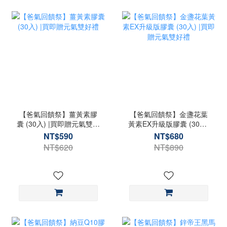
0
【爸氣回饋祭】薑黃素膠
【爸氣回饋祭】金盞花葉
囊 (30入) |買即贈元氣雙好
黃素EX升級版膠囊 (30入)
禮
|買即贈元氣雙好禮
NT$590
NT$680
NT$620
NT$890