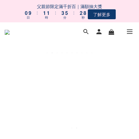
9
9
1
1
2
2
2
2
4
4
6
6
3
3
父親節限定滿千折百｜滿額抽大獎
父親節限定滿千折百｜滿額抽大獎
8
8
0
0
9
9
:
:
1
1
1
1
:
:
3
3
5
5
:
:
2
2
了解更多
了解更多
7
7
9
日
日
時
時
分
分
秒
秒
8
8
0
0
0
0
2
2
4
4
1
1
6
6
8
9
9
7
7
1
1
3
3
0
0
5
5
7
8
8
9
6
6
0
0
2
2
【會員募集中】註冊會員｜立即享100元購物金
4
4
6
7
7
9
8
5
5
1
1
3
3
5
6
6
8
7
4
4
0
0
2
2
4
5
5
7
9
6
3
3
 五BUY五保庇｜中元祭限定組合６２折起！
1
1
3
4
4
6
8
5
2
2
0
0
2
3
3
5
7
4
1
1
9
1
2
2
4
6
3
父親節限定滿千折百｜滿額抽大獎
0
0
8
0
9
:
1
1
:
3
5
:
2
了解更多
7
日
時
分
秒
8
0
0
2
4
1
6
7
1
3
0
5
6
0
2
4
5
1
3
4
0
2
3
1
2
0
1