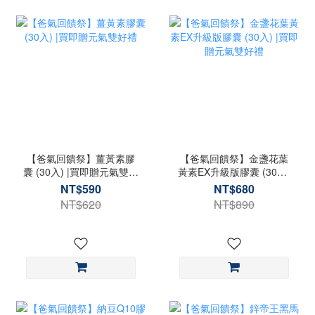
0
【爸氣回饋祭】薑黃素膠
【爸氣回饋祭】金盞花葉
囊 (30入) |買即贈元氣雙好
黃素EX升級版膠囊 (30入)
禮
|買即贈元氣雙好禮
NT$590
NT$680
NT$620
NT$890