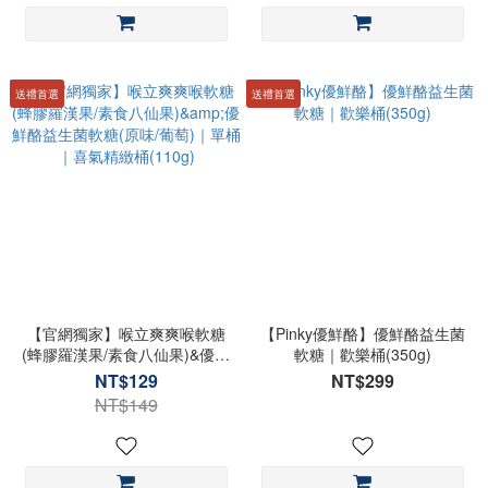
送禮首選
送禮首選
【官網獨家】喉立爽爽喉軟糖
【Pinky優鮮酪】優鮮酪益生菌
(蜂膠羅漢果/素食八仙果)&優鮮
軟糖｜歡樂桶(350g)
酪益生菌軟糖(原味/葡萄)｜單
NT$129
NT$299
桶｜喜氣精緻桶(110g)
NT$149