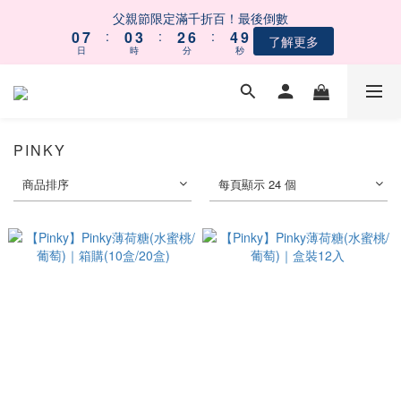
1
1
8
8
1
1
4
4
3
3
7
7
5
5
父親節限定滿千折百！最後倒數
父親節限定滿千折百！最後倒數
0
0
7
7
:
:
0
0
3
3
:
:
2
2
6
6
:
:
4
4
9
9
了解更多
了解更多
9
9
日
日
時
時
分
分
秒
秒
6
6
2
2
1
1
5
5
3
3
8
8
8
8
5
5
1
1
0
0
4
4
2
2
7
7
7
7
9
4
4
0
0
3
3
1
1
6
6
【會員募集中】註冊會員｜立即享100元購物金
6
6
9
8
3
3
2
2
0
0
5
5
5
5
8
7
9
2
2
1
1
4
4
PINKY
4
4
7
6
8
1
1
0
0
3
3
 五BUY五保庇｜中元祭限定組合６２折起！
3
3
6
5
9
7
0
0
2
2
商品排序
每頁顯示 24 個
2
9
2
5
4
8
6
1
1
1
8
1
4
3
7
5
父親節限定滿千折百！最後倒數
0
0
0
7
:
0
3
:
2
6
:
4
9
了解更多
日
時
分
秒
6
2
1
5
3
8
5
1
0
4
2
7
4
0
3
1
6
3
2
0
5
2
1
4
1
0
3
0
2
1