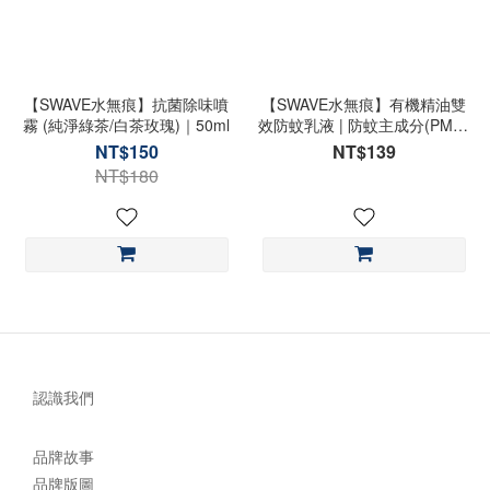
【SWAVE水無痕】抗菌除味噴
【SWAVE水無痕】有機精油雙
霧 (純淨綠茶/白茶玫瑰)｜50ml
效防蚊乳液 | 防蚊主成分(PMD)
| 30ml
NT$150
NT$139
NT$180
認識我們
品牌故事
品牌版圖