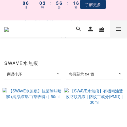
0
6
:
0
3
:
5
6
:
1
6
了解更多
1
7
1
4
6
7
2
7
9
9
父親節限定滿千折百！最後倒數
日
時
分
秒
5
2
4
5
0
5
0
6
:
0
3
:
5
6
:
1
6
8
8
9
4
1
3
4
4
了解更多
日
時
分
秒
5
2
4
5
0
5
7
7
8
3
0
2
3
3
【會員募集中】註冊會員｜立即享100元購物金
4
1
3
4
4
6
6
9
7
2
1
2
2
3
0
2
3
3
5
5
8
6
1
0
1
1
2
1
2
2
4
4
7
9
5
0
0
0
 五BUY五保庇｜中元祭限定組合６２折起！
1
0
1
1
3
9
3
6
8
9
4
9
0
0
0
2
8
2
5
7
8
3
8
1
7
1
4
6
7
2
7
父親節限定滿千折百！最後倒數
0
6
:
0
3
:
5
6
:
1
6
SWAVE水無痕
了解更多
日
時
分
秒
5
2
4
5
0
5
商品排序
每頁顯示 24 個
4
1
3
4
4
3
0
2
3
3
2
1
2
2
1
0
1
1
0
0
0