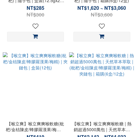
杷) | 隨手包 | 盒裝(12.5gx20
杷) | 隨手包 | 箱購(6盒/12盒)
包)
NT$285
NT$1,620 ~ NT$3,060
NT$300
NT$3,600
【喉立爽】喉立爽爽喉軟糖(枇
【喉立爽】喉立爽爽喉軟糖 | 熱
杷/金桔陳皮/蜂膠羅漢果/梅精) |
銷超過5000萬包 | 天然草本萃
夾鏈包 | 盒裝(12包)
取 |(枇杷/金桔陳皮/蜂膠羅漢果/
NT$419
NT$2,142 ~ NT$4,032