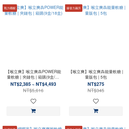
戰力嚼醒
爆發力飆升
【喉立爽】喉立爽犇POWER能
【喉立爽】喉立爽犇能量軟糖 |
量軟糖 | 夾鏈包 | 箱購(9盒/18
量販包 | 5包
盒)
NT$2,385 ~ NT$4,493
NT$275
NT$5,616
NT$345