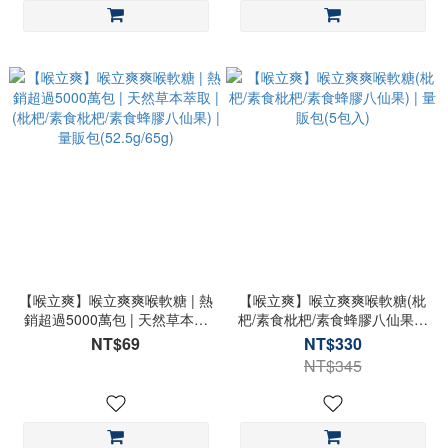
【喉立爽】喉立爽爽喉軟糖 | 熱
【喉立爽】喉立爽爽喉軟糖(枇
銷超過5000萬包 | 天然草本萃
杷/素食枇杷/素食蜂膠八仙果) |
取 | (枇杷/素食枇杷/素食蜂膠八
量販包(5包入)
NT$69
NT$330
仙果) | 量販包(52.5g/65g)
NT$345