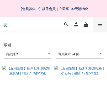
8
8
7
5
3
6
3
6
1
1
8
6
9
6
9
父親節限定滿千折百｜滿額抽大獎
7
7
6
4
2
5
2
5
【會員募集中】註冊會員｜立即享100元購物金
0
9
:
0
7
:
5
8
:
5
8
了解更多
6
6
5
3
1
4
1
4
日
時
分
秒
8
6
4
7
4
7
5
5
4
2
0
3
0
3
7
5
3
6
3
6
4
4
9
9
3
1
2
2
6
4
2
5
2
5
 五BUY五保庇｜中元祭限定組合６２折起！
3
3
8
8
2
0
1
1
5
3
1
4
1
4
2
2
9
7
7
1
0
0
4
2
0
3
0
3
1
1
8
6
9
6
9
父親節限定滿千折百｜滿額抽大獎
0
3
1
2
2
0
9
:
0
7
:
5
8
:
5
8
喉糖
了解更多
2
0
1
1
日
時
分
秒
8
6
4
7
4
7
1
0
0
商品排序
每頁顯示 24 個
7
5
3
6
3
6
0
6
4
2
5
2
5
5
3
1
4
1
4
4
2
0
3
0
3
3
1
2
2
2
0
1
1
1
0
0
0