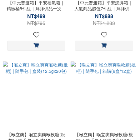
【中元普渡箱】平安福氣箱｜
【中元普渡箱】平安澎湃箱｜
精緻桶5件組｜拜拜供品一次備
人氣商品超值7件組｜拜拜供品
齊
一次備齊
NT$499
NT$888
NT$795
NT$1,233
【喉立爽】喉立爽爽喉軟糖(枇
【喉立爽】喉立爽爽喉軟糖(枇