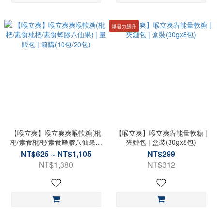
爆發力飆升
【喉立爽】喉立爽爽喉軟糖(枇
【喉立爽】喉立爽犇能量軟糖 |
杷/素食枇杷/素食蜂膠八仙果) |
夾鏈包 | 盒裝(30gx8包)
量販包 | 箱購(10包/20包)
NT$625 ~ NT$1,105
NT$299
NT$1,380
NT$312