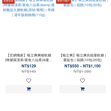
送禮首選
爆發力飆升
【官網獨家】喉立爽爽喉軟糖
【喉立爽】喉立爽犇能量軟糖 |
(蜂膠羅漢果/素食八仙果)&優鮮
量販包 | 箱購(10包/20包)
酪益生菌軟糖(原味/葡萄) | 單桶
NT$129
NT$550 ~ NT$1,100
| 過年版精緻桶(110g)
NT$149
NT$1,380