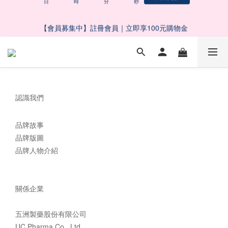
9
9
7
7
3
2
3
8
1
9
1
9
5
4
5
父親節限定滿千折百｜滿額抽大獎
8
8
6
6
2
1
2
7
0
8
:
0
8
:
4
3
:
4
9
7
7
了解更多
5
5
1
0
1
6
【會員募集中】註冊會員｜立即享100元購物金
日
時
分
秒
7
7
3
2
3
8
6
6
9
4
4
0
0
5
6
6
2
1
2
7
5
5
9
8
9
3
3
4
5
5
1
0
1
6
4
4
8
7
8
2
2
3
 五BUY五保庇｜中元祭限定組合６２折起！
4
4
0
0
5
3
3
7
6
7
1
1
2
3
3
4
2
2
6
5
6
0
0
1
2
2
3
1
9
1
9
5
4
5
父親節限定滿千折百｜滿額抽大獎
0
認識我們
1
1
2
0
8
:
0
8
:
4
3
:
4
9
了解更多
日
時
分
秒
0
0
1
7
7
3
2
3
8
0
6
6
2
1
2
7
品牌故事
5
5
1
0
1
6
品牌版圖
4
4
0
0
5
品牌人物介紹
3
3
4
2
2
3
1
1
2
關係企業
0
0
1
0
五洲製藥股份有限公司
UC Pharma Co., Ltd