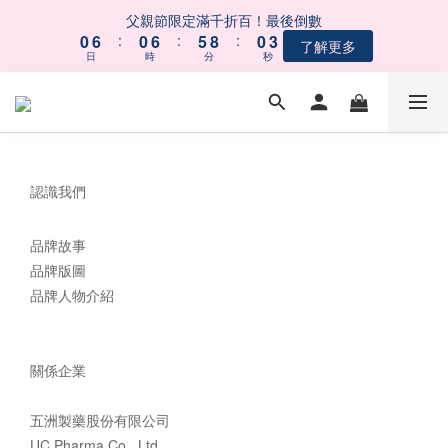
1
1
7
7
1
1
7
7
6
6
9
9
1
1
4
4
父親節限定滿千折百！最後倒數
父親節限定滿千折百！最後倒數
0
0
6
6
:
:
0
0
6
6
:
:
5
5
8
8
:
:
0
0
3
3
了解更多
了解更多
9
9
9
日
日
時
時
分
分
秒
秒
5
5
5
5
4
4
7
7
2
2
8
8
8
4
4
4
4
3
3
6
6
1
1
7
7
7
3
3
3
3
2
2
5
5
0
0
【會員募集中】註冊會員｜立即享100元購物金
6
6
6
9
2
2
2
2
1
1
4
4
5
5
5
8
1
1
1
1
0
0
3
3
4
4
9
4
7
0
0
0
0
2
2
 五BUY五保庇｜中元祭限定組合６２折起！
認識我們
3
9
3
9
8
3
6
1
1
2
8
2
8
7
2
5
0
0
1
7
1
7
6
9
1
4
父親節限定滿千折百！最後倒數
品牌故事
0
6
:
0
6
:
5
8
:
0
3
了解更多
品牌版圖
日
時
分
秒
5
5
4
7
2
品牌人物介紹
4
4
3
6
1
3
3
2
5
0
2
2
1
4
1
1
0
3
關係企業
0
0
2
1
五洲製藥股份有限公司
0
UC Pharma Co., Ltd