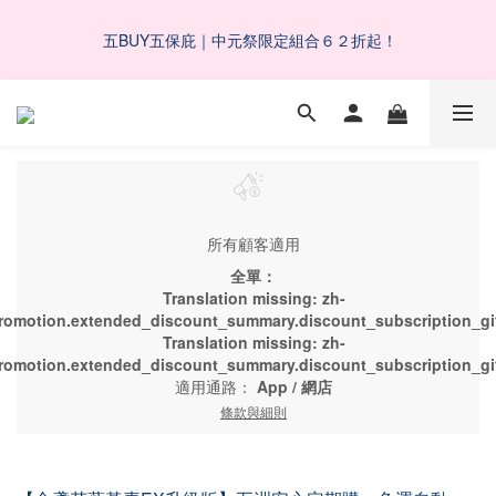
5
6
6
8
1
2
0
3
6
1
7
2
8
2
4
6
父親節限定滿千折百！最後倒數
4
5
5
7
9
0
1
2
5
 五BUY五保庇｜中元祭限定組合６２折起！
0
6
:
1
7
:
1
3
:
5
3
9
4
4
6
8
了解更多
0
1
4
日
時
分
秒
5
0
6
0
2
4
2
8
3
9
3
5
7
0
3
4
5
1
3
1
7
2
8
2
4
6
父親節限定滿千折百！最後倒數
2
3
4
0
2
0
6
:
1
7
:
1
3
:
5
了解更多
1
2
3
1
日
時
分
秒
5
0
6
0
2
4
0
1
2
0
4
5
1
3
0
1
3
4
0
2
0
2
3
1
所有顧客適用
1
2
0
0
1
全單：
0
Translation missing: zh-
romotion.extended_discount_summary.discount_subscription_gif
Translation missing: zh-
romotion.extended_discount_summary.discount_subscription_gif
適用通路：
App
/
網店
條款與細則